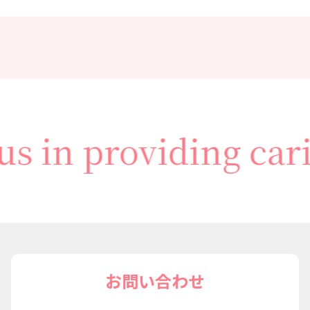
ホ
ー
ム
サ
ー
us in providing car
ビ
ス
内
容
事
お問い合わせ
業