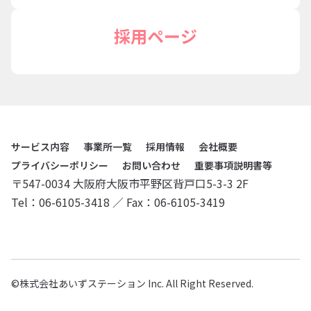
所
採用ページ
一
覧
採
用
サービス内容
事業所一覧
採用情報
会社概要
情
プライバシーポリシー
お問い合わせ
重要事項説明書等
〒547-0034 大阪府大阪市平野区背戸口5-3-3 2F
報
Tel：06-6105-3418 ／ Fax：06-6105-3419
会
社
概
©株式会社あいずステーション Inc. All Right Reserved.
要